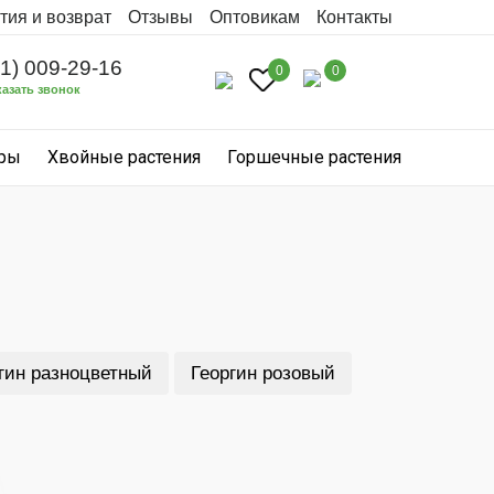
тия и возврат
Отзывы
Оптовикам
Контакты
31) 009-29-16
0
0
казать звонок
уры
Хвойные растения
Горшечные растения
гин разноцветный
Георгин розовый