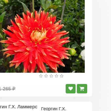
Георгин
Вулкан
1 265 ₽
Георгин Г.Х.