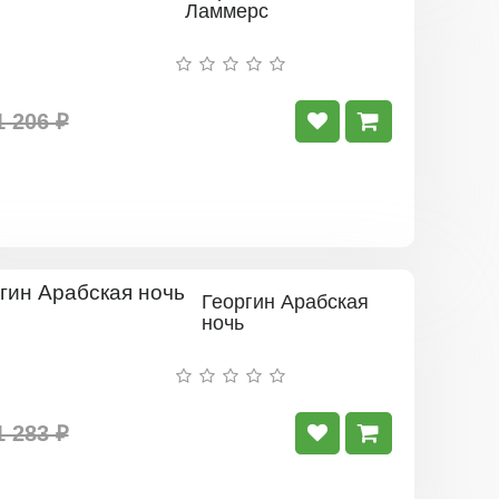
Ламмерс
1 206 ₽
Георгин Арабская
ночь
1 283 ₽