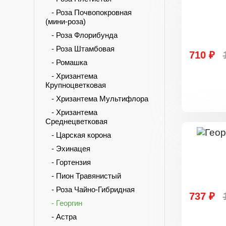
- Роза Почвопокровная
(мини-роза)
- Роза Флорибунда
- Роза Штамбовая
710 ₽
- Ромашка
- Хризантема
Крупноцветковая
- Хризантема Мультифлора
- Хризантема
Среднецветковая
- Царская корона
- Эхинацея
- Гортензия
- Пион Травянистый
- Роза Чайно-Гибридная
737 ₽
- Георгин
- Астра