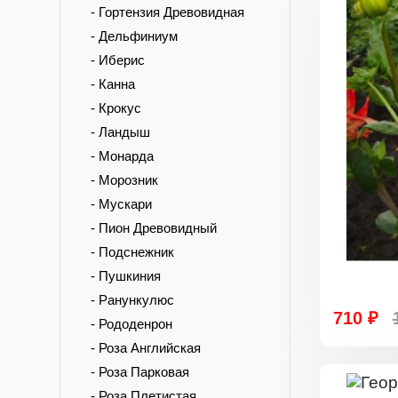
- Гортензия Древовидная
- Дельфиниум
- Иберис
- Канна
- Крокус
- Ландыш
- Монарда
- Морозник
- Мускари
- Пион Древовидный
- Подснежник
- Пушкиния
- Ранункулюс
710 ₽
- Рододенрон
- Роза Английская
- Роза Парковая
- Роза Плетистая