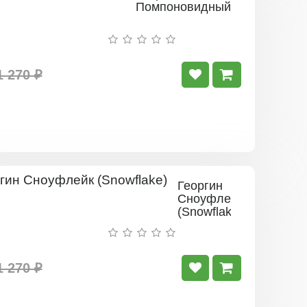
Помпоновидный
1 270 ₽
Георгин
Сноуфлейк
(Snowflake)
1 270 ₽