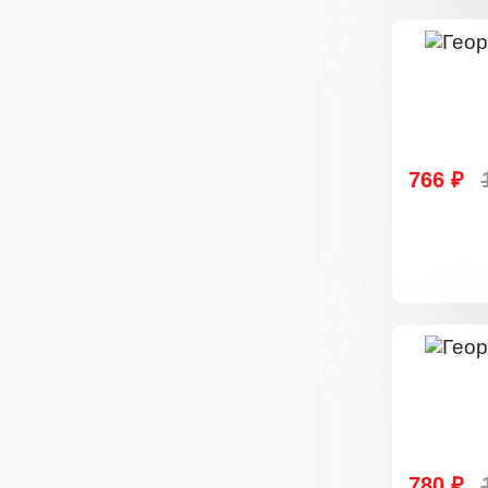
766 ₽
780 ₽