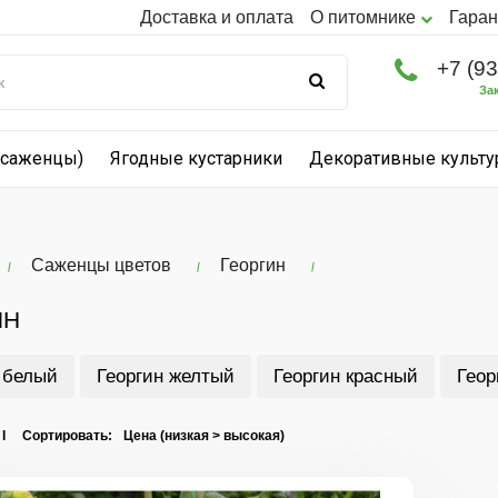
Доставка и оплата
О питомнике
Гаран
+7 (9
За
(саженцы)
Ягодные кустарники
Декоративные культ
Саженцы цветов
Георгин
ИН
 белый
Георгин желтый
Георгин красный
Геор
 I Сортировать: