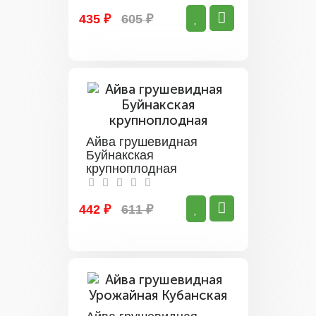
435 ₽
605 ₽
Айва грушевидная
Буйнакская
крупноплодная
442 ₽
611 ₽